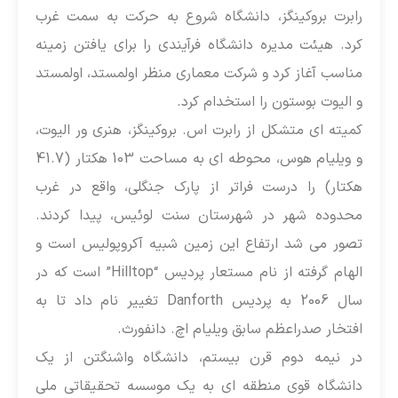
ابرت بروکینگز، دانشگاه شروع به حرکت به سمت غرب
رد. هیئت مدیره دانشگاه فرآیندی را برای یافتن زمینه
ناسب آغاز کرد و شرکت معماری منظر اولمستد، اولمستد
 الیوت بوستون را استخدام کرد.
میته ای متشکل از رابرت اس. بروکینگز، هنری ور الیوت،
و ویلیام هوس، محوطه ای به مساحت 103 هکتار (41.7
کتار) را درست فراتر از پارک جنگلی، واقع در غرب
حدوده شهر در شهرستان سنت لوئیس، پیدا کردند.
صور می شد ارتفاع این زمین شبیه آکروپولیس است و
الهام گرفته از نام مستعار پردیس “Hilltop” است که در
سال 2006 به پردیس Danforth تغییر نام داد تا به
فتخار صدراعظم سابق ویلیام اچ. دانفورث.
ر نیمه دوم قرن بیستم، دانشگاه واشنگتن از یک
انشگاه قوی منطقه ای به یک موسسه تحقیقاتی ملی