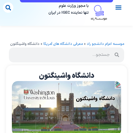
با مجوز وزارت علوم
تنها نماینده IGEC در ایران
 با ما
لات ما
سات دارای مجوز
رم مشاوره
قاصد تحصیلی
سسه اعزام دانشجو راد
»
معرفی دانشگاه های آمریکا
»
دانشگاه واشینگتون
دانشگاه واشینگتون