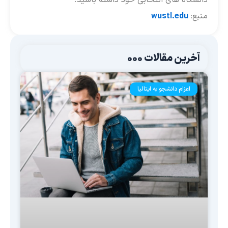
نبع:
wustl.edu
آخرین مقالات 000
اعزام دانشجو به ایتالیا