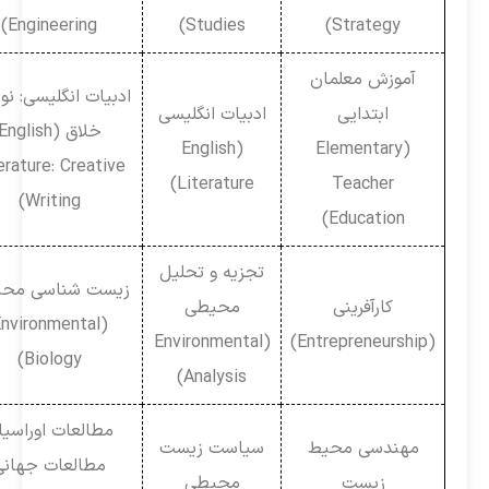
Engineering)
Studies)
Strategy)
آموزش معلمان
ادبیات انگلیسی: نوشتن
ابتدایی
ادبیات انگلیسی
خلاق (English
(English
(Elementary
Literature: Creative
Literature)
Teacher
Writing)
Education)
تجزیه و تحلیل
زیست شناسی محیطی
کارآفرینی
محیطی
(Environmental
(Environmental
(Entrepreneurship)
Biology)
Analysis)
مطالعات اوراسیا /
مهندسی محیط
سیاست زیست
مطالعات جهانی
زیست
محیطی