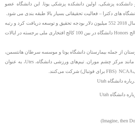
الج حقوق کوئینی و دانشکده پزشکی، اولین دانشکده پزشکی یوتا. این دانشگاه عضو
بر اساس گزارش بنیاد ملی علوم، این دانشگاه در سال 2018 552 میلیون دلار بودجه تحقیق و توسعه دریافت کرد و رتبه
45 را در کشور به خود اختصاص داد. علاوه بر این، کالج Honors دانشگاه در بین 100 کالج افتخاری ملی برجسته در ایالات
ستان از جمله بیمارستان دانشگاه یوتا و موسسه سرطان هانتسمن،
همراه با دوازده کلینیک اجتماعی و مراکز تخصصی مانند مرکز چشم موران. تیم‌های ورزشی دانشگاه، Utes، به عنوان
اره دانشگاه Utah