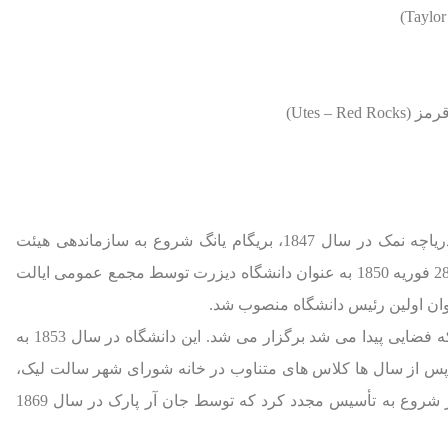
Utes – R)
به زودی پس از ورود پیشگامان مورمون به دره دریاچه نمک در سال 1847، بریگام یانگ شروع به سازماندهی هیئت
ناظران برای تأسیس دانشگاه کرد. این دانشگاه در 28 فوریه 1850 به عنوان دانشگاه دیزرت توسط مجمع عمومی ایالت
ن اولین رئیس دانشگاه منصوب شد.
کلاس های اولیه در خانه های شخصی یا هر جایی که فضایی پیدا می شد برگزار می شد. این دانشگاه در سال 1853 به
 پس از سال ها کلاس های متناوب در خانه شورای شهر سالت لیک،
دانشگاه در سال 1867 به سرپرستی دیوید او. کالدر شروع به تأسیس مجدد کرد که توسط جان آر پارک در سال 1869