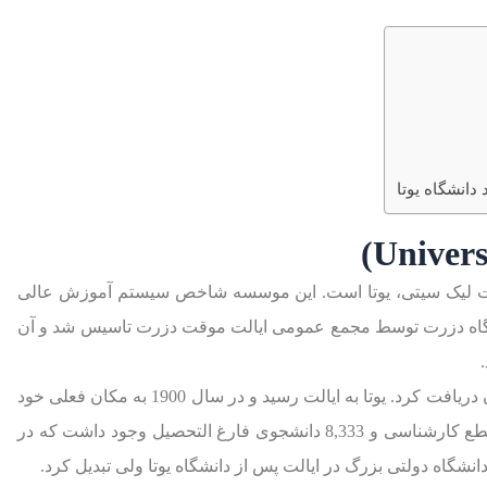
انشگاه یوتا
الت لیک سیتی، یوتا است. این موسسه شاخص سیستم آموزش عالی
اه در سال 1850 با عنوان دانشگاه دزرت توسط مجمع عمومی ایالت موقت دزرت تاسیس شد و آن
نام فعلی خود را در سال 1892، چهار سال قبل از آن دریافت کرد. یوتا به ایالت رسید و در سال 1900 به مکان فعلی خود
نقل مکان کرد. تا پاییز 2019، 24,485 دانشجو در مقطع کارشناسی و 8,333 دانشجوی فارغ التحصیل وجود داشت که در