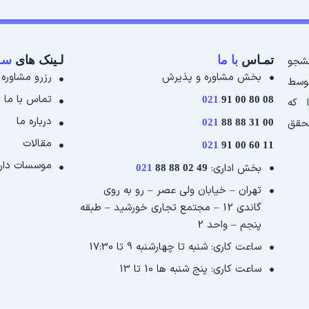
تمـاس
با ما
لـینک های
سـر
نشجو
بخش مشاوره و پذیرش
رزرو مشاوره
توسط
تماس با ما
021
08 80 00 91
 که
درباره ما
حقق
021
00 31 88 88
مقالات
021
11 60 00 91
موسسات دارا
بخش اداری:
021
49 02 88 88
تهران – خیابان ولی عصر – رو به روی
گاندی 12 – مجتمع تجاری خورشید – طبقه
پنجم – واحد 2
ساعت کاری: شنبه تا چهارشنبه 9 تا 17:30
ساعت کاری: پنج شنبه ها 10 تا 13