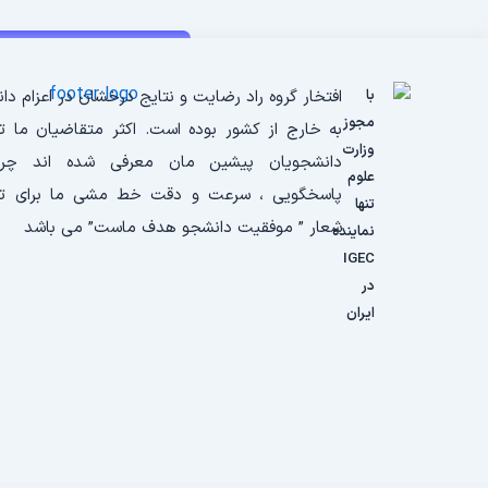
با
افتخار گروه راد رضایت و نتایج درخشان در اعزام دا
مجوز
به خارج از کشور بوده است. اکثر متقاضیان ما 
وزارت
دانشجویان پیشین مان معرفی شده اند چرا
علوم
پاسخگویی ، سرعت و دقت خط مشی ما برای ت
تنها
شعار ” موفقیت دانشجو هدف ماست” می باشد
نماینده
IGEC
در
ایران