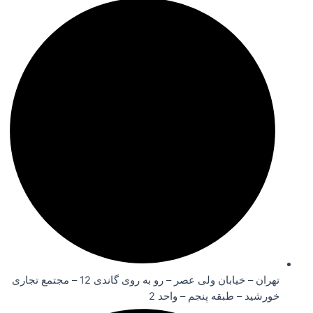
تهران – خیابان ولی عصر – رو به روی گاندی 12 – مجتمع تجاری
خورشید – طبقه پنجم – واحد 2