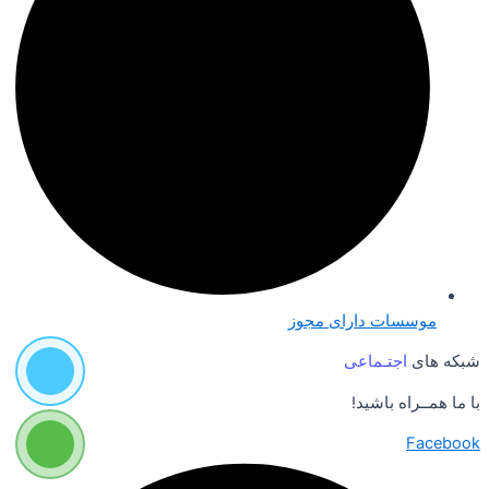
موسسات دارای مجوز
شبکه های
اجتـماعی
با ما همــراه باشید!
Facebook