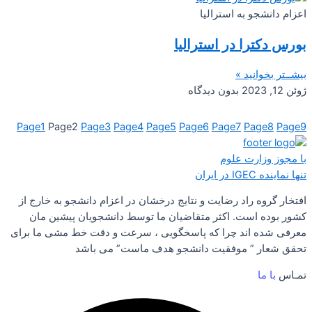
اعزام دانشجو به استرالیا
بورس دکترا در استرالیا
بیشــتر بخوانید »
ژوئن 12, 2023
بدون دیدگاه
Page
1
Page
2
Page
3
Page
4
Page
5
Page
6
Page
7
Page
8
Page
9
با مجوز وزارت علوم
تنها نماینده IGEC در ایران
افتخار گروه راد رضایت و نتایج درخشان در اعزام دانشجو به خارج از
کشور بوده است. اکثر متقاضیان ما توسط دانشجویان پیشین مان
معرفی شده اند چرا که پاسخگویی ، سرعت و دقت خط مشی ما برای
تحقق شعار ” موفقیت دانشجو هدف ماست” می باشد
تمـاس
با ما