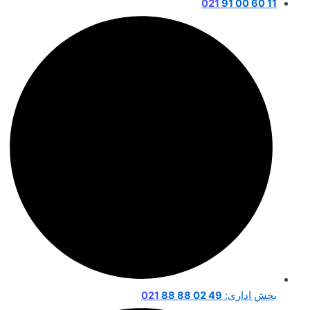
021
11 60 00 91
بخش اداری:
49 02 88 88
021