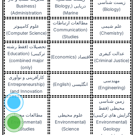
زیست شناسی
دریایی (Biology,
(Business
(Biology)
Administration)
Marine)
مطالعات ارتباطات
علم شیمی
علوم کامپیوتر
(Communication
(Computer Science)
(Chemistry)
Studies)
تحصیلات (فقط رشته
عدالت کیفری
ترکیبی) (Education
اقتصاد (Economics)
(combined major
(Criminal Justice)
only))
کارآفرینی و نوآوری
مهندسی
انگلیسی (English)
(Entrepreneurship
(Engineering)
and Innovation)
زمین شناسی
محیطی (فقط
گرایش های ترکیبی)
علوم محیطی
مطالعات محیطی
(Environmental
(Environmental
(Environmental
Studies)
Science)
Geology