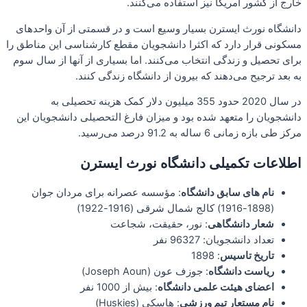
خارج از کشور آمریکا نیز استفاده می‌کنند.
دانشگاه نورث ایسترن بسیار وسیع است و در قسمتی از آن واحدهای
مسکونی قرار دارد که اکثرا دانشجویان مقطع کارشناسی این مناطق را
برای تحصیل و زندگی انتخاب می‌کنند. اما بسیاری از آنها از سال سوم
به بعد ترجیح می‌دهند که بیرون از دانشگاه زندگی کنند.
در سال 2020 حدود 355 میلیون دلار کمک هزینه تحصیلی به
دانشجویان را متعهد شده بود و میزان فارغ التحصیلی دانشجویان این
مرکز طی بازه زمانی 6 ساله به 91.2 درصد می‌رسید.
اطلاعات تکمیلی دانشگاه نورث ایسترن
نام های سابق دانشگاه
: مؤسسه عصرانه برای مردان جوان
(1898-1916) کالج شمال شرقی (1916-1922)
شعار دانشگاهی
: نور، حقیقت، شجاعت
تعداد دانشجویان: 96327 نفر
تاریخ تاسیس
: 1898
ریاست دانشگاه
: جوزف عون (Joseph Aoun)
اعضای هیئت علمی دانشگاه
: بیش از 1000 نفر
نام مستعار تیم ورزشی
: هاسکی (Huskies)