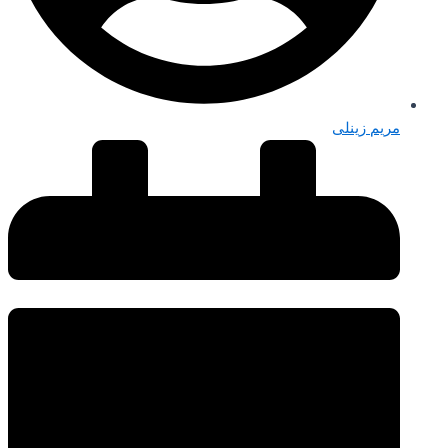
مریم زینلی