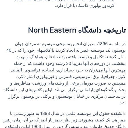
کریدور نوآوری کاسکادیا قرار دارد.
تاریخچه دانشگاه North Eastern
در ماه مه 1896، مدیران انجمن مسیحی موسوم به مردان جوان
بوستون یک موسسه عصرانه ایجاد کردند تا کلاسهای خود را که در 40
سال گذشته تکامل و توسعه یافته بودند، ادغام، هماهنگ و بهبود
ببخشند. در دوره‌های آنها تقریبا 30 رشته وجود داشت که از جمله
مهمترین آنها می‌توان به جبر، حسابداری، ادبیات، فرانسوی، آلمانی،
لاتین، جغرافیا، برق، موسیقی، قلمزنی و فیزیولوژی اشاره کرد.
همچنین به صورت دوره‌ای برخی از رشته‌های ورزشی، مناظره‌ها و
بحث و گفتگوهای پارلمانی برگزار می‌شد. اولین کلاس‌های این دانشگاه
در ساختمان مرکزی در خیابان بویلستون و برکلی در بوستون برگزار
شد.
دانشکده حقوق این موسسه علمی در سال 1898 به طور رسمی با
همراهی یک کمیته مشورتی زیر نظر جیمز بار ایمز که در آن زمان ریئس
دانگاه حقوق هاروارد بود تاسیس گردید. در سال 1903 اولین دانشکده