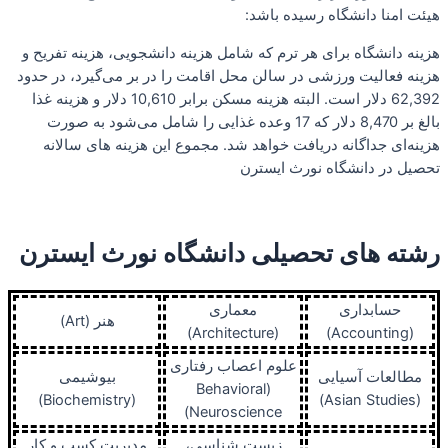
هیئت امنا دانشگاه رسیده باشد:
هزینه دانشگاه برای هر ترم که شامل هزینه دانشجویی، هزینه تفریح و
هزینه فعالیت ورزشی در سالن محل اقامت را در بر می‌گیرد، در حدود
62,392 دلار است. البته هزینه مسکن برابر 10,610 دلار و هزینه غذا
بالغ بر 8,470 دلار که 17 وعده غذایی را شامل می‌شود به صورت
هزینه‌ای جداگانه دریافت خواهد شد. مجموع این هزینه های سالانه
تحصیل در دانشگاه نورث ایسترن
رشته های تحصیلی دانشگاه نورث ایسترن
حسابداری
معماری
هنر (Art)
(Architecture)
(Accounting)
علوم اعصاب رفتاری
مطالعات آسیایی
بیوشیمی
(Behavioral
(Biochemistry)
(Asian Studies)
Neuroscience)
زیست شناسی،
مدیریت کسب و کار