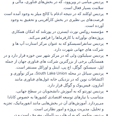
پردیس میامی در وین‌وود، که در بخش‌های فناوری، مالی و
سلامت بسیار فعال است.
پردیس اوکلند که در نتیجه ادغام با کالج میلز به وجود آمده است
فرصت‌های بی نظیری در بخش کارآفرینی و تحقیق به وجود
آورده است.
مؤسسه روکس نورث ایسترن در پورتلند که امکان همکاری
پروژه‌های نوآورانه با کارفرماها را فراهم می‌کند.
پردیس سانفرانسیسکو که به عنوان مرکز استارت آپ ها و
شرکت های جهانی شهرت دارد.
پردیس سیلیکون ولی که در مرکز شهر سن خوزه قرار دارد و در
همسایگی برخی از بزرگترین شرکت های فناوری جهان از جمله
اپل، سیسکو، گوگل، اچ پی، اینتل و اوراکل مستقر است.
پردیس سیاتل در محله South Lake Union، مرکز نوآوری و
اکتشافات نوین که در نزدیکی خانه غول‌های فناوری مانند
آمازون، فیس‌بوک و گوگل قرار دارد.
پردیس تورنتو که به آموزش دانشجویان در سطح جهانی،
متناسب با نیازهای توسعه اقتصادی کشورها به خصوص کانادا
می‌پردازد. آموزش‌های آن در بخش‌هایی مانند انفورماتیک، تجزیه
و تحلیل، مدیریت پروژه و امور نظارتی است.
پردیس ونکوور که به ابرهاب بین‌المللی معروف است و در