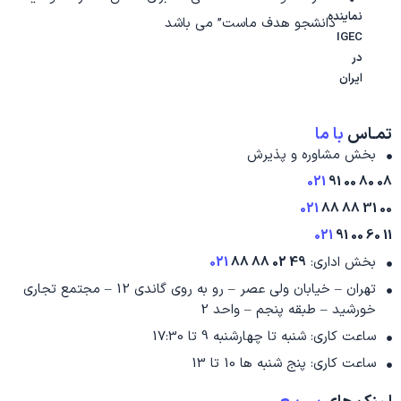
نماینده
دانشجو هدف ماست” می باشد
IGEC
در
ایران
تمـاس
با ما
بخش مشاوره و پذیرش
021
08 80 00 91
021
00 31 88 88
021
11 60 00 91
بخش اداری:
49 02 88 88
021
تهران – خیابان ولی عصر – رو به روی گاندی 12 – مجتمع تجاری
خورشید – طبقه پنجم – واحد 2
ساعت کاری: شنبه تا چهارشنبه 9 تا 17:30
ساعت کاری: پنج شنبه ها 10 تا 13