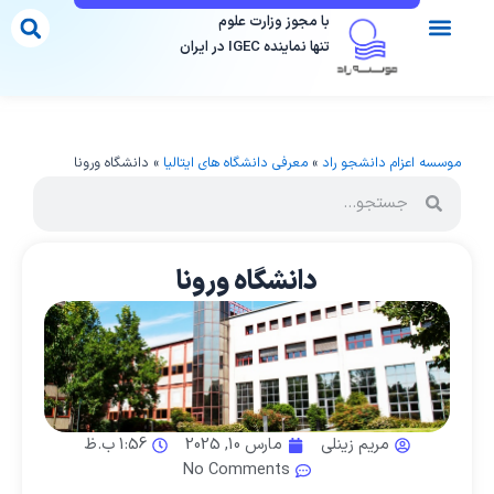
رش
با مجوز وزارت علوم
ه
تنها نماینده IGEC در ایران
حتوا
تماس با ما
مقالات ما
موسسات دارای مجوز
فرم مشاوره
مقاصد تحصیلی
موسسه اعزام دانشجو راد
»
معرفی دانشگاه های ایتالیا
»
دانشگاه ورونا
دانشگاه ورونا
مریم زینلی
مارس 10, 2025
1:56 ب.ظ
No Comments