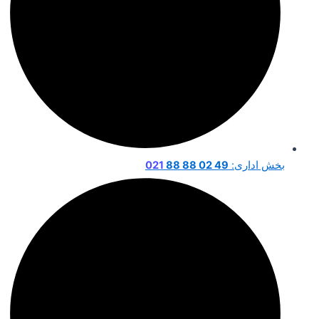
بخش اداری:
49 02 88 88
021