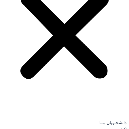
دانشجـویان مــا