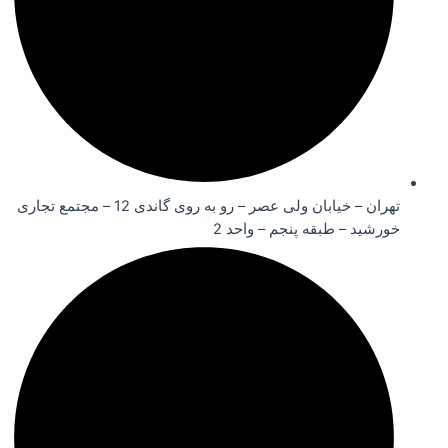
تهران – خیابان ولی عصر – رو به روی گاندی 12 – مجتمع تجاری
خورشید – طبقه پنجم – واحد 2