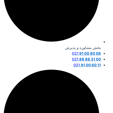
بخش مشاوره و پذیرش
021
08 80 00 91
021
00 31 88 88
021
11 60 00 91