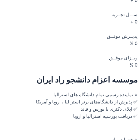
+
0
ســال تجــربه
+
0
پذیــرش موفــق
%
0
ویــزای موفــق
%
0
موسسه اعزام دانشجو راد ایران​
⭐ نماینده رسمی تمام دانشگاه های استرالیا
✅ پذیرش از دانشگاه‌های برتر استرالیا ، اروپا و آمریکا
✅ اپلای دکتری با بورس و فاند
✅ دریافت بورسیه استرالیا و اروپا
⭐ خدمات ما: