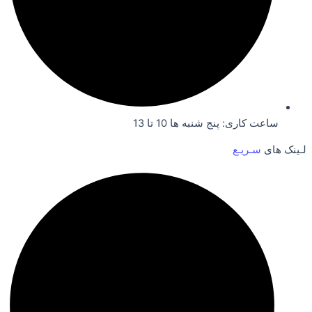
ساعت کاری: پنج شنبه ها 10 تا 13
لـینک های
سـریـع