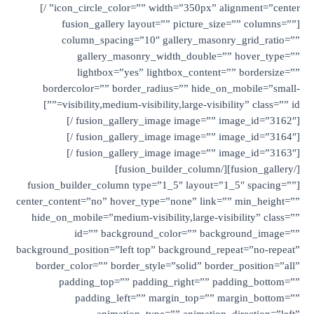
icon_circle_color=”” width=”350px” alignment=”center” /]
[fusion_gallery layout=”” picture_
column_spacing=”10″ gallery_mas
gallery_masonry_width_double
lightbox=”yes” lightbox_conten
bordercolor=”” border_radius=”” hide
visibility,medium-visibility,large-visibility” class=”” id=””]
[fusion_gallery_image image=”” image_id=”3162″ /]
[fusion_gallery_image image=”” image_id=”3164″ /]
[fusion_gallery_image image=”” image_id=”3163″ /]
[/fusion_gallery][/fusion_builder_column]
[fusion_builder_column type=”1_5″ layout
center_content=”no” hover_type=”none” lin
hide_on_mobile=”medium-visibility,large-v
id=”” background_color=”” ba
background_position=”left top” background_
border_color=”” border_style=”solid” bo
padding_top=”” padding_right=”” 
padding_left=”” margin_top=”