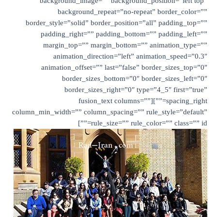
background_image=”” background_p
background_repeat=”no-repea
border_style=”solid” border_position=”
padding_right=”” padding_bottom=
margin_top=”” margin_bottom=”” 
animation_direction=”left” ani
animation_offset=”” last=”false” b
border_sizes_bottom=”0″ bor
border_sizes_right=”0″ type
spacing_right=””][fusion_text columns=”
column_min_width=”” column_spacing=”” ru
rule_size=”” rule_col