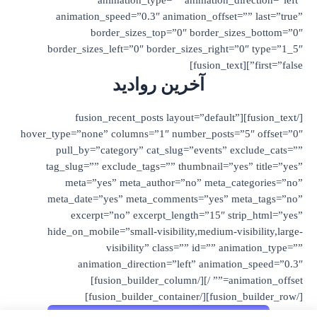
animation_type=”” animati
animation_speed=”0.3″ animation_of
border_sizes_top=”0″ borde
border_sizes_left=”0″ border_sizes_r
آخرین روادید
[/fusion_text][fusion_recent_posts layout=”d
hover_type=”none” columns=”1″ number_pos
pull_by=”category” cat_slug=”event
tag_slug=”” exclude_tags=”” thumbnai
meta=”yes” meta_author=”no” met
meta_date=”yes” meta_comments=”ye
excerpt=”no” excerpt_length=”15
hide_on_mobile=”small-visibility,mediu
visibility” class=”” id=”
animation_direction=”left” ani
animation_offset=”” /][/fusion_builder_column]