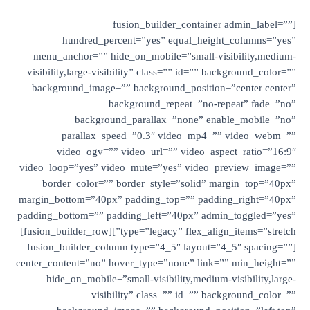
[fusion_builder_contai
hundred_percent=”yes” equal_hei
menu_anchor=”” hide_on_mobile=”small-
visibility,large-visibility” class=”” id=””
background_image=”” background_positi
background_repeat=”no
background_parallax=”none” e
parallax_speed=”0.3″ video_mp4
video_ogv=”” video_url=”” video_a
video_loop=”yes” video_mute=”yes” video
border_color=”” border_style=”solid”
margin_bottom=”40px” padding_top=”” pad
padding_bottom=”” padding_left=”40px” ad
type=”legacy” flex_align_items=”stretch”][fusion_builder_row]
[fusion_builder_column type=”4_5″ layout
center_content=”no” hover_type=”none” lin
hide_on_mobile=”small-visibility,mediu
visibility” class=”” id=”” 