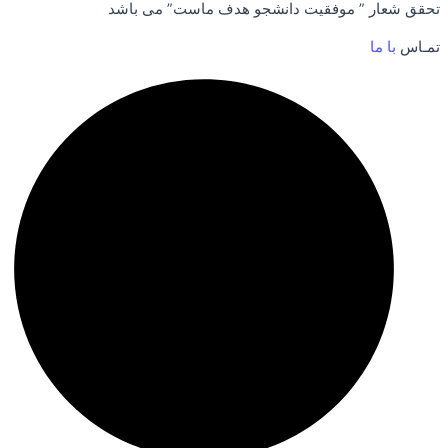
تحقق شعار ” موفقیت دانشجو هدف ماست” می باشد
تمـاس
با ما