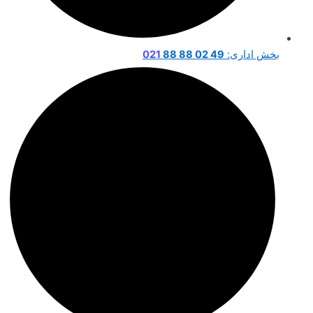
بخش اداری:
49 02 88 88
021