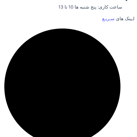
ساعت کاری: پنج شنبه ها 10 تا 13
لـینک های
سـریـع