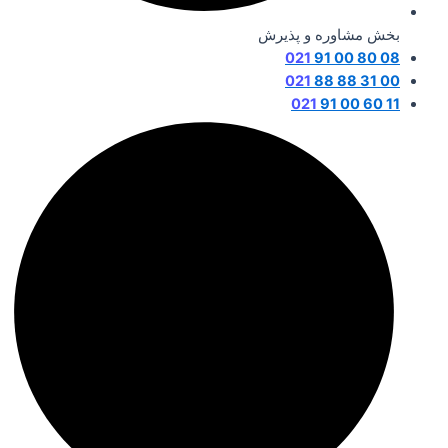
بخش مشاوره و پذیرش
021
08 80 00 91
021
00 31 88 88
021
11 60 00 91