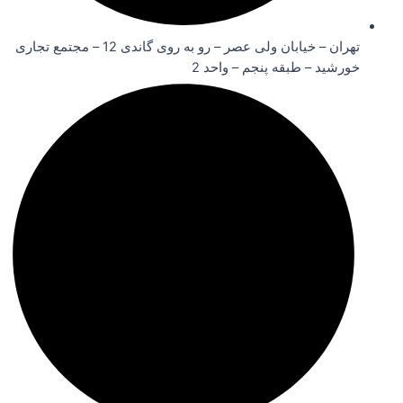
تهران – خیابان ولی عصر – رو به روی گاندی 12 – مجتمع تجاری
خورشید – طبقه پنجم – واحد 2