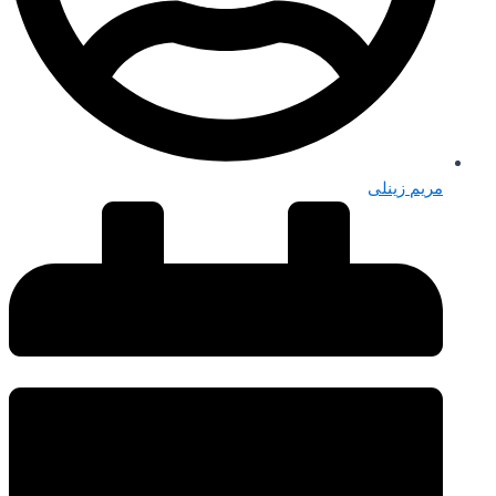
مریم زینلی