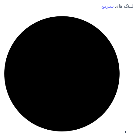
لـینک های
سـریـع