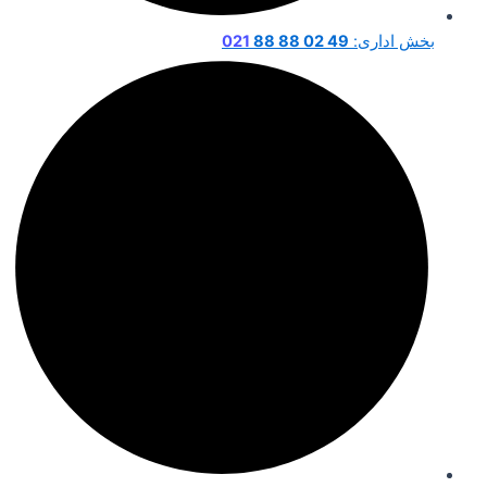
بخش اداری:
49 02 88 88
021