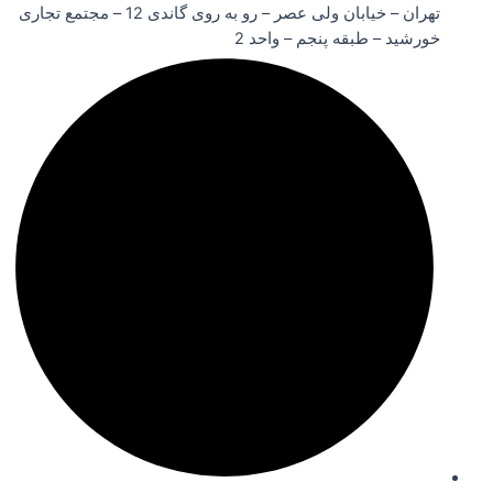
تهران – خیابان ولی عصر – رو به روی گاندی 12 – مجتمع تجاری
خورشید – طبقه پنجم – واحد 2