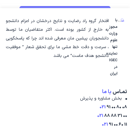
با
افتخار گروه راد رضایت و نتایج درخشان در اعزام دانشجو
مجوز
به خارج از کشور بوده است. اکثر متقاضیان ما توسط
وزارت
دانشجویان پیشین مان معرفی شده اند چرا که پاسخگویی
علوم
، سرعت و دقت خط مشی ما برای تحقق شعار ” موفقیت
تنها
نماینده
دانشجو هدف ماست” می باشد
IGEC
در
ایران
تمـاس
با ما
بخش مشاوره و پذیرش
021
08 80 00 91
021
00 31 88 88
021
11 60 00 91