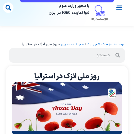
رش
با مجوز وزارت علوم
ه
تنها نماینده IGEC در ایران
حتوا
تماس با ما
مقالات ما
موسسات دارای مجوز
فرم مشاوره
مقاصد تحصیلی
موسسه اعزام دانشجو راد
»
مجله تحصیلی
»
روز ملی انزک در استرالیا
روز ملی انزک در استرالیا