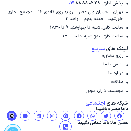
بخش اداری:
49 02 88 88
021
تهران – خیابان ولی عصر – رو به روی گاندی 12 – مجتمع تجاری
خورشید – طبقه پنجم – واحد 2
ساعت کاری: شنبه تا چهارشنبه 9 تا 17:30
ساعت کاری: پنج شنبه ها 10 تا 13
لـینک های
سـریـع
رزرو مشاوره
تماس با ما
درباره ما
مقالات
موسسات دارای مجوز
شبکه های
اجتـماعی
با ما همــراه باشید!
Y
L
I
P
T
W
T
F
o
i
n
i
e
h
w
a
u
n
s
n
l
a
i
c
همین حالا با ما تـماس بگیرید!
P
t
k
t
t
e
t
t
e