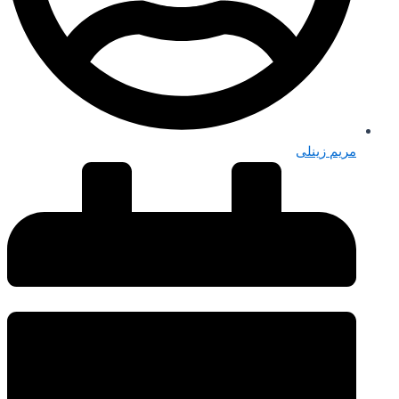
مریم زینلی