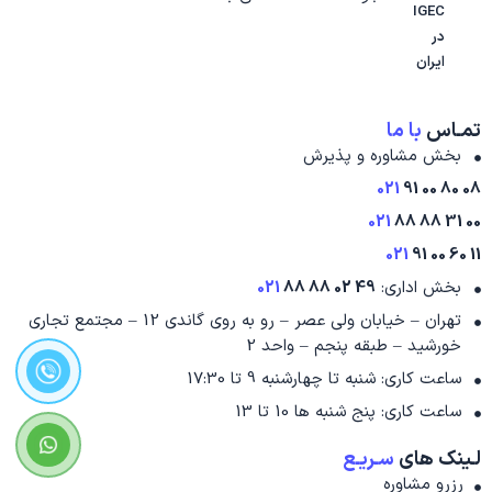
IGEC
در
ایران
تمـاس
با ما
بخش مشاوره و پذیرش
021
08 80 00 91
021
00 31 88 88
021
11 60 00 91
بخش اداری:
49 02 88 88
021
تهران – خیابان ولی عصر – رو به روی گاندی 12 – مجتمع تجاری
خورشید – طبقه پنجم – واحد 2
ساعت کاری: شنبه تا چهارشنبه 9 تا 17:30
ساعت کاری: پنج شنبه ها 10 تا 13
لـینک های
سـریـع
رزرو مشاوره