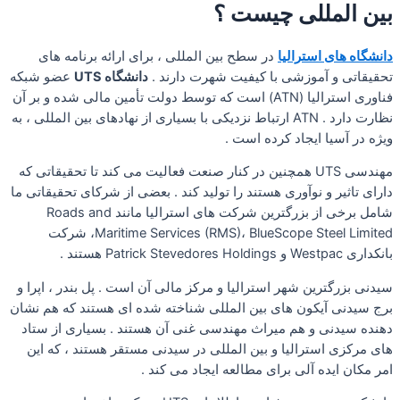
بین المللی چیست ؟
دانشگاه های استرالیا
در سطح بین المللی ، برای ارائه برنامه های
تحقیقاتی و آموزشی با کیفیت شهرت دارند .
دانشگاه UTS
عضو شبکه
فناوری استرالیا (ATN) است که توسط دولت تأمین مالی شده و بر آن
نظارت دارد . ATN ارتباط نزدیکی با بسیاری از نهادهای بین المللی ، به
ویژه در آسیا ایجاد کرده است .
مهندسی UTS همچنین در کنار صنعت فعالیت می کند تا تحقیقاتی که
دارای تاثیر و نوآوری هستند را تولید کند . بعضی از شرکای تحقیقاتی ما
شامل برخی از بزرگترین شرکت های استرالیا مانند Roads and
Maritime Services (RMS)، BlueScope Steel Limited، شرکت
بانکداری Westpac و Patrick Stevedores Holdings هستند .
سیدنی بزرگترین شهر استرالیا و مرکز مالی آن است . پل بندر ، اپرا و
برج سیدنی آیکون های بین المللی شناخته شده ای هستند که هم نشان
دهنده سیدنی و هم میراث مهندسی غنی آن هستند . بسیاری از ستاد
های مرکزی استرالیا و بین المللی در سیدنی مستقر هستند ، که این
امر مکان ایده آلی برای مطالعه ایجاد می کند .