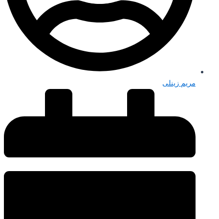
مریم زینلی