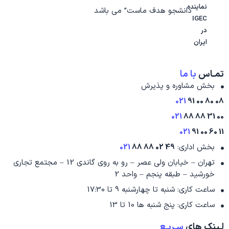
نماینده
دانشجو هدف ماست” می باشد
IGEC
در
ایران
تمـاس
با ما
بخش مشاوره و پذیرش
021
08 80 00 91
021
00 31 88 88
021
11 60 00 91
بخش اداری:
49 02 88 88
021
تهران – خیابان ولی عصر – رو به روی گاندی 12 – مجتمع تجاری
خورشید – طبقه پنجم – واحد 2
ساعت کاری: شنبه تا چهارشنبه 9 تا 17:30
ساعت کاری: پنج شنبه ها 10 تا 13
لـینک های
سـریـع